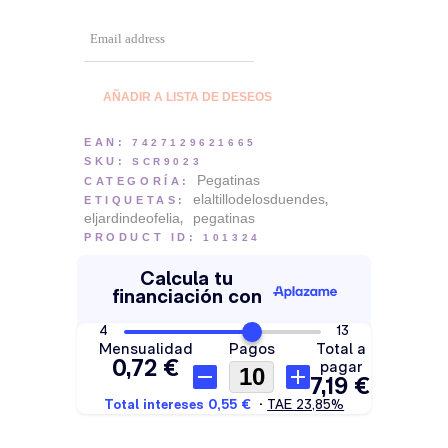
E
n
t
e
r
AÑADIR A LISTA DE DESEOS
y
o
EAN:
7427129621665
u
SKU:
SCR9023
r
Pegatinas
CATEGORÍA:
e
elaltillodelosduendes
ETIQUETAS:
,
m
eljardindeofelia
pegatinas
,
a
PRODUCT ID:
101324
i
l
a
d
d
r
e
s
s
t
o
j