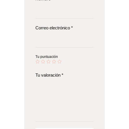
u
c
t
Correo electrónico
*
Tu puntuación
Tu valoración
*