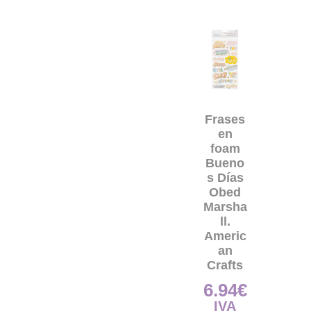
Frases
en
foam
Bueno
s Días
Obed
Marsha
ll.
Americ
an
Crafts
6.94
€
IVA