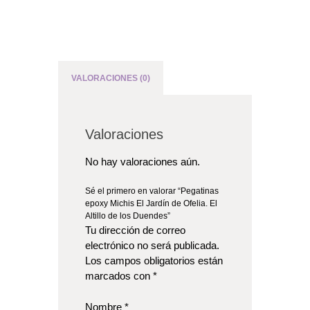
o
i
n
t
h
e
VALORACIONES (0)
w
a
i
t
l
Valoraciones
i
s
No hay valoraciones aún.
t
f
Sé el primero en valorar “Pegatinas
o
epoxy Michis El Jardín de Ofelia. El
r
Altillo de los Duendes”
t
Tu dirección de correo
h
i
electrónico no será publicada.
s
Los campos obligatorios están
p
marcados con
*
r
o
d
Nombre
*