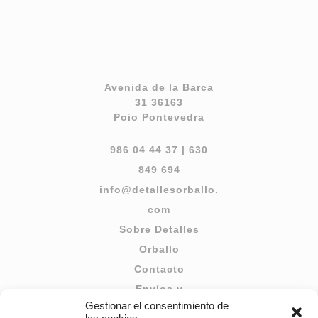
Avenida de la Barca
31 36163
Poio Pontevedra
986 04 44 37
|
630
849 694
info@detallesorballo.
com
Sobre Detalles
Orballo
Contacto
Envíos y
Gestionar el consentimiento de
Devoluciones