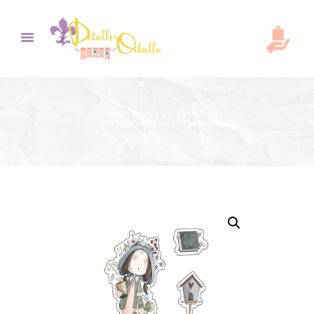
Puffys El Mejor Día. DunaOn
Pegatinas Nosotras. The Mint Feather