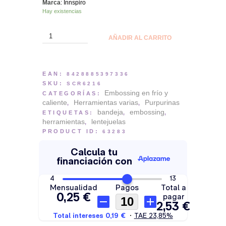
Marca
: Innspiro
Hay existencias
Bandeja
AÑADIR AL CARRITO
pequeña
para
recoger
purpurina
EAN:
8428885397336
y
SKU:
SCR6216
polvos.
Embossing en frío y
CATEGORÍAS:
Innspiro
caliente
Herramientas varias
Purpurinas
,
,
cantidad
bandeja
embossing
ETIQUETAS:
,
,
herramientas
lentejuelas
,
PRODUCT ID:
63283