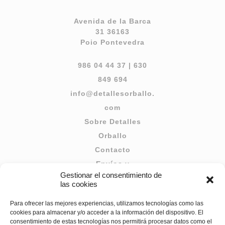
Avenida de la Barca
31 36163
Poio Pontevedra
986 04 44 37
|
630
849 694
info@detallesorballo.
com
Sobre Detalles
Orballo
Contacto
Envíos y
Gestionar el consentimiento de
Devoluciones
las cookies
Términos y
Para ofrecer las mejores experiencias, utilizamos tecnologías como las
Condiciones
cookies para almacenar y/o acceder a la información del dispositivo. El
Aviso Legal
consentimiento de estas tecnologías nos permitirá procesar datos como el