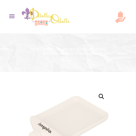
Set de 2 botellas con aplicador esponja para pintura
Bandeja grande para recoger purpurina y polvos. Innspiro